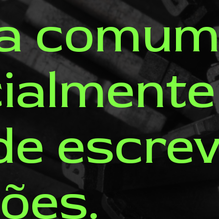
da comum
ialmente
de escre
ões.