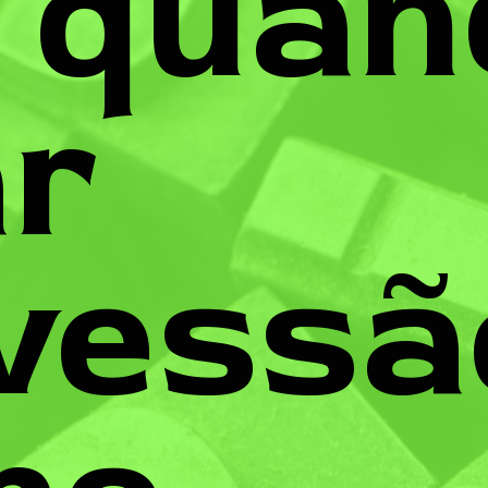
 quan
r
vessã