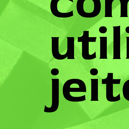
co
uti
jei