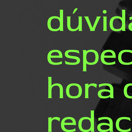
dúvi
espec
hora 
redaç