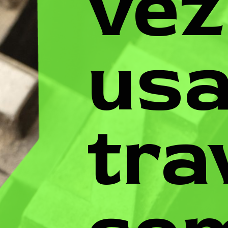
vez
usa
tra