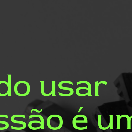
do usar
ssão é u