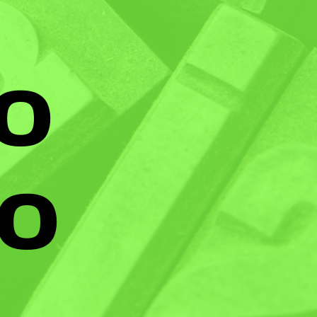
do
to