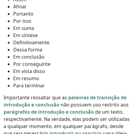
Afinal
Portanto
Por isso
Em suma
Em síntese
Definitivamente
Dessa forma
Em conclusão
Por conseguinte
Em vista disso
Em resumo
Para terminar
Importante ressaltar que as
palavras de transição de
introdução
e
conclusão
não possuem uso restrito aos
parágrafos de introdução
e
conclusão
de um texto,
respectivamente. Na verdade, elas podem ser utilizadas
a qualquer momento, em qualquer parágrafo, desde
que seja necessário
introduzir ou concluir uma ideia
.