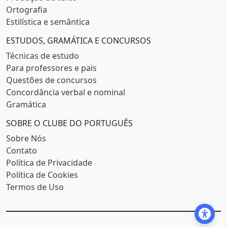
Ortografia
Estilística e semântica
ESTUDOS, GRAMÁTICA E CONCURSOS
Técnicas de estudo
Para professores e pais
Questões de concursos
Concordância verbal e nominal
Gramática
SOBRE O CLUBE DO PORTUGUÊS
Sobre Nós
Contato
Política de Privacidade
Política de Cookies
Termos de Uso