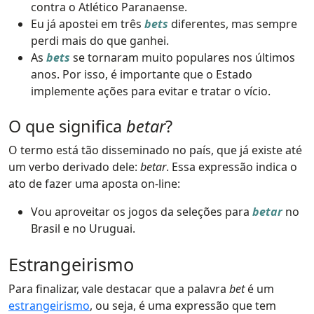
contra o Atlético Paranaense.
Eu já apostei em três
bets
diferentes, mas sempre
perdi mais do que ganhei.
As
bets
se tornaram muito populares nos últimos
anos. Por isso, é importante que o Estado
implemente ações para evitar e tratar o vício.
O que significa
betar
?
O termo está tão disseminado no país, que já existe até
um verbo derivado dele:
betar
. Essa expressão indica o
ato de fazer uma aposta on-line:
Vou aproveitar os jogos da seleções para
betar
no
Brasil e no Uruguai.
Estrangeirismo
Para finalizar, vale destacar que a palavra
bet
é um
estrangeirismo
, ou seja, é uma expressão que tem