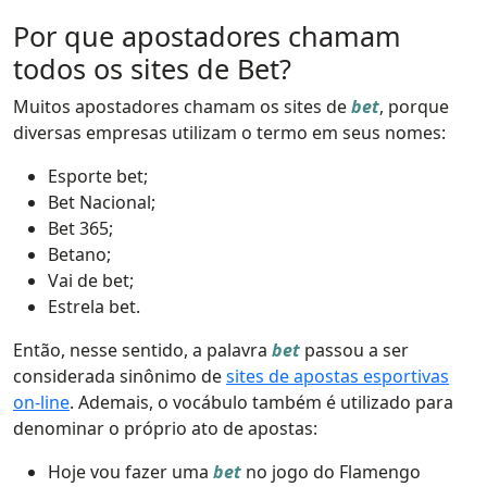
Por que apostadores chamam
todos os sites de Bet?
Muitos apostadores chamam os sites de
bet
, porque
diversas empresas utilizam o termo em seus nomes:
Esporte bet;
Bet Nacional;
Bet 365;
Betano;
Vai de bet;
Estrela bet.
Então, nesse sentido, a palavra
bet
passou a ser
considerada sinônimo de
sites de apostas esportivas
on-line
. Ademais, o vocábulo também é utilizado para
denominar o próprio ato de apostas:
Hoje vou fazer uma
bet
no jogo do Flamengo