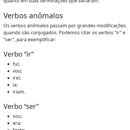
quanto em suas terminações que variaram.
Verbos anômalos
Os verbos anômalos passam por grandes modificações
quando são conjugados. Podemos citar os verbos “ir” e
“ser”, para exemplificar:
Verbo “ir”
fui;
vou;
irei;
ia;
iriam.
Verbo “ser”
sou;
era;
foste;