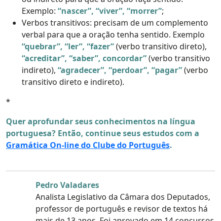
Exemplo:
“nascer”, “viver”, “morrer”
;
Verbos transitivos: precisam de um complemento
verbal para que a oração tenha sentido. Exemplo
“quebrar”, “ler”, “fazer”
(verbo transitivo direto),
“acreditar”, “saber”, concordar”
(verbo transitivo
indireto),
“agradecer”, “perdoar”, “pagar”
(verbo
transitivo direto e indireto).
*
Quer aprofundar seus conhecimentos na língua
portuguesa? Então, continue seus estudos com a
Gramática On-line do Clube do Português
.
Pedro Valadares
Analista Legislativo da Câmara dos Deputados,
professor de português e revisor de textos há
mais de 13 anos. Foi aprovado em 14 concursos