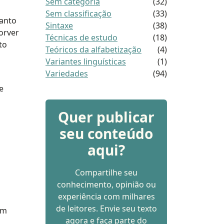
Sem categoria
(32)
Sem classificação
(33)
tanto
Sintaxe
(38)
orver
Técnicas de estudo
(18)
to
Teóricos da alfabetização
(4)
Variantes linguísticas
(1)
Variedades
(94)
e
Quer publicar
a
seu conteúdo
aqui?
Compartilhe seu
conhecimento, opinião ou
experiência com milhares
de leitores. Envie seu texto
um
agora e faça parte do