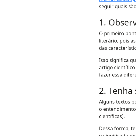
seguir quais sã
1. Observ
O primeiro pont
literário, pois a
das característi
Isso significa 
artigo científic
fazer essa difer
2. Tenha
Alguns textos p
o entendimento 
científicas).
Dessa forma, ter
o significado d