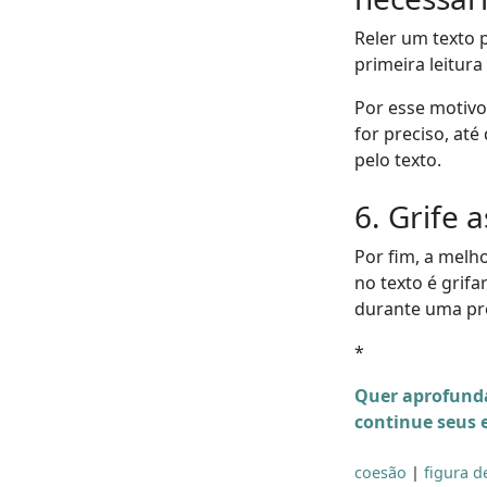
Reler um texto 
primeira leitura
Por esse motivo
for preciso, até
pelo texto.
6. Grife 
Por fim, a melh
no texto é grif
durante uma pro
*
Quer aprofunda
continue seus
coesão
|
figura d