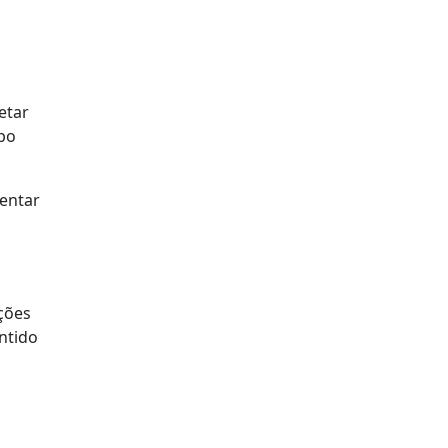
etar
mpo
mentar
ações
entido