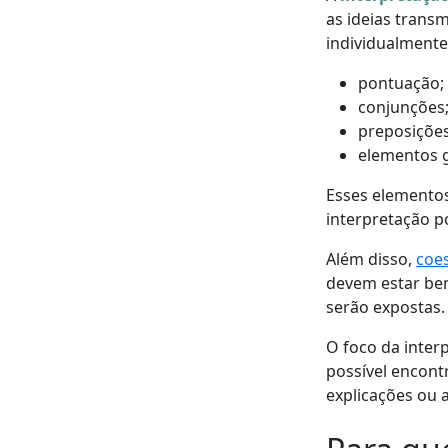
as ideias trans
individualmente.
pontuação;
conjunções
preposições
elementos g
Esses elementos
interpretação p
Além disso,
coe
devem estar bem
serão expostas.
O foco da interp
possível encont
explicações ou