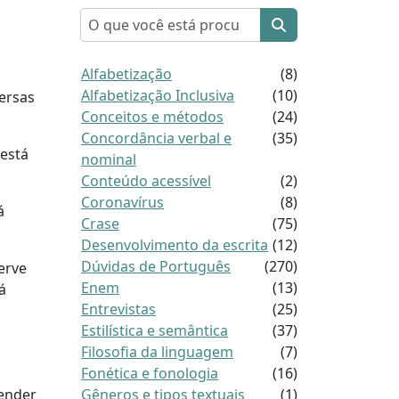
Pesquisar por:
,
Alfabetização
(8)
Alfabetização Inclusiva
(10)
ersas
Conceitos e métodos
(24)
Concordância verbal e
(35)
 está
nominal
Conteúdo acessível
(2)
Coronavírus
(8)
á
Crase
(75)
Desenvolvimento da escrita
(12)
Dúvidas de Português
(270)
erve
Enem
(13)
á
Entrevistas
(25)
Estilística e semântica
(37)
Filosofia da linguagem
(7)
Fonética e fonologia
(16)
ender
Gêneros e tipos textuais
(1)