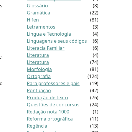
as
Glossário
(8)
Gramática
(22)
Hífen
(81)
Letramentos
(3)
Língua e Tecnologia
(4)
Linguagens e seus códigos
(6)
Literacia Familiar
(6)
Literatura
(4)
 a
Literatura
(74)
Morfologia
(81)
Ortografia
(124)
do
Para professores e pais
(19)
Pontuação
(42)
Produção de texto
(76)
Questões de concursos
(24)
Redação nota 1000
(1)
Reforma ortográfica
(11)
Regência
(13)