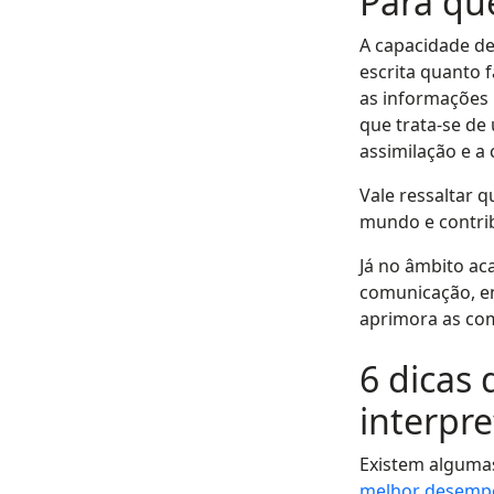
Para qu
A capacidade de
escrita quanto 
as informações 
que trata-se de
assimilação e 
Vale ressaltar
mundo e contrib
Já no âmbito ac
comunicação, e
aprimora as com
6 dicas
interpre
Existem algumas
melhor desemp