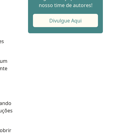
nosso time de autores!
Divulgue Aqui
es
 um
ante
tando
duções
obrir