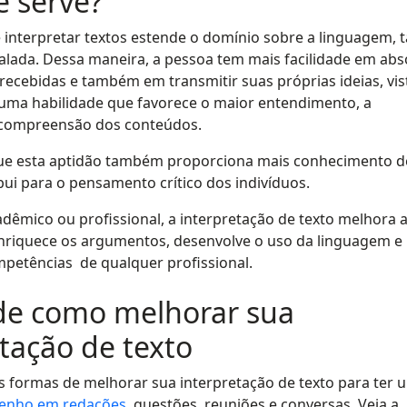
e serve?
 interpretar textos estende o domínio sobre a linguagem, 
falada. Dessa maneira, a pessoa tem mais facilidade em abs
recebidas e também em transmitir suas próprias ideias, vis
 uma habilidade que favorece o maior entendimento, a
a compreensão dos conteúdos.
 que esta aptidão também proporciona mais conhecimento d
ui para o pensamento crítico dos indivíduos.
adêmico ou profissional, a interpretação de texto melhora 
nriquece os argumentos, desenvolve o uso da linguagem e
petências de qualquer profissional.
 de como melhorar sua
tação de texto
 formas de melhorar sua interpretação de texto para ter 
enho em redações
, questões, reuniões e conversas. Veja a