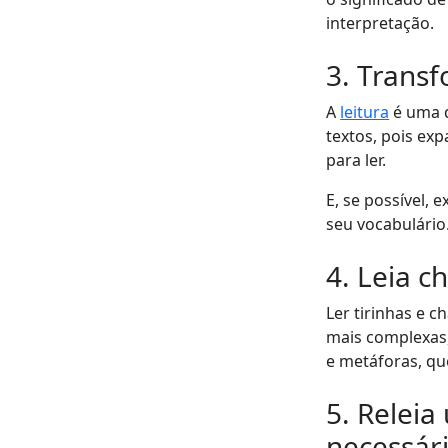
interpretação.
3. Trans
A
leitura
é uma d
textos, pois ex
para ler.
E, se possível,
seu vocabulário
4. Leia c
Ler tirinhas e 
mais complexas
e metáforas, qu
5. Releia
necessár