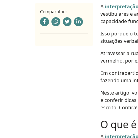
A
interpretação
Compartilhe:
vestibulares e 
capacidade fund
Isso porque o t
situações verbai
Atravessar a ru
vermelho, por e
Em contrapartid
fazendo uma int
Neste artigo, v
e conferir dica
escrito. Confira!
O que é
A
interpretação