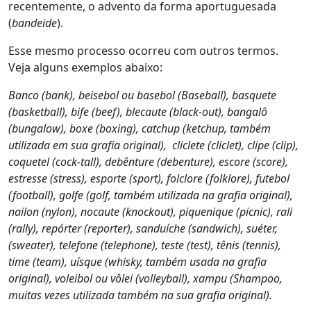
recentemente, o advento da forma aportuguesada
(
bandeide
).
Esse mesmo processo ocorreu com outros termos.
Veja alguns exemplos abaixo:
Banco (bank), beisebol ou basebol (Baseball), basquete
(basketball), bife (beef), blecaute (black-out), bangalô
(bungalow), boxe (boxing), catchup (ketchup, também
utilizada em sua grafia original), cliclete (cliclet), clipe (clip),
coquetel (cock-tall), debênture (debenture), escore (score),
estresse (stress), esporte (sport), folclore (folklore), futebol
(football), golfe (golf, também utilizada na grafia original),
nailon (nylon), nocaute (knockout), piquenique (picnic), rali
(rally), repórter (reporter), sanduíche (sandwich), suéter,
(sweater), telefone (telephone), teste (test), tênis (tennis),
time (team), uísque (whisky, também usada na grafia
original), voleibol ou vôlei (volleyball), xampu (Shampoo,
muitas vezes utilizada também na sua grafia original).